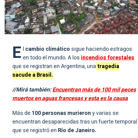
E
l
cambio climático
sigue haciendo estragos
en todo el mundo. A los
incendios forestales
que se registran en Argentina, una
tragedia
sacude a Brasil.
//Mirá también:
Encuentran más de 100 mil peces
muertos en aguas francesas y esta es la causa
Más de
100 personas murieron
y varias se
encuentran desaparecidas tras un fuerte temporal
que se registró en
Río de Janeiro.