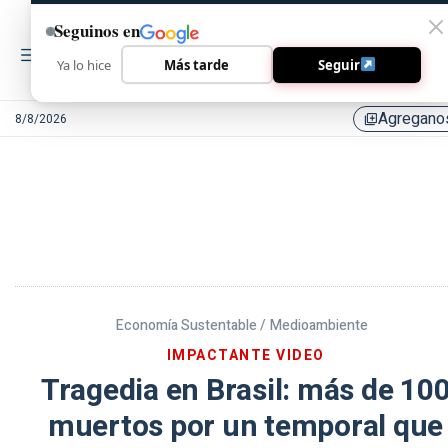
Seguinos en
Ya lo hice
Más tarde
Seguir
Agregano
8/8/2026
library_add
Economía Sustentable /
Medioambiente
IMPACTANTE VIDEO
Tragedia en Brasil: más de 10
muertos por un temporal que