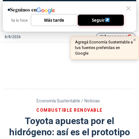
Seguinos en
Ya lo hice
Más tarde
Seguir
Agreganos
8/8/2026
library_add
Economía Sustentable /
Noticias
COMBUSTIBLE RENOVABLE
Toyota apuesta por el
hidrógeno: así es el prototipo