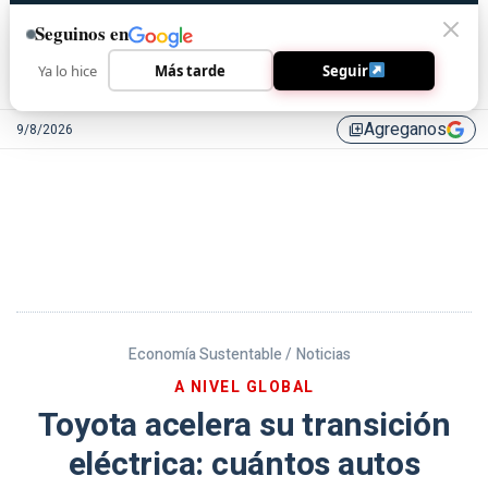
Seguinos en
Ya lo hice
Más tarde
Seguir
Agreganos
9/8/2026
library_add
Economía Sustentable /
Noticias
A NIVEL GLOBAL
Toyota acelera su transición
eléctrica: cuántos autos