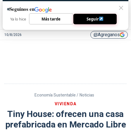
Seguinos en
Ya lo hice
Más tarde
Seguir
Agreganos
10/8/2026
library_add
Economía Sustentable /
Noticias
VIVIENDA
Tiny House: ofrecen una casa
prefabricada en Mercado Libre