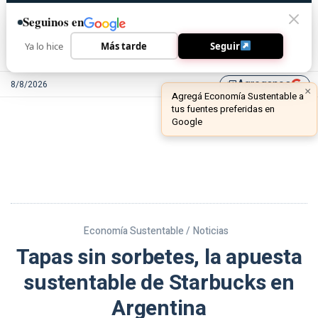
Seguinos en
Ya lo hice
Más tarde
Seguir
Agreganos
8/8/2026
library_add
Economía Sustentable /
Noticias
Tapas sin sorbetes, la apuesta
sustentable de Starbucks en
Argentina