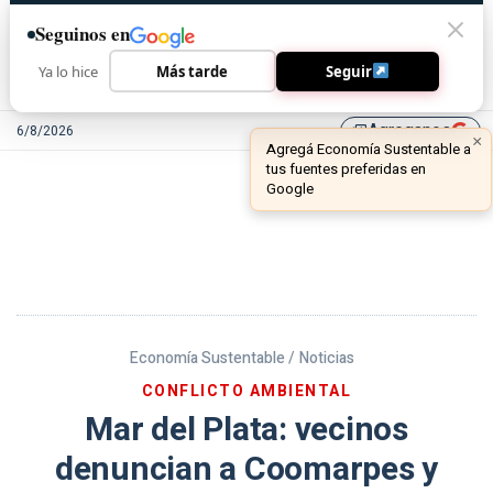
Seguinos en
Ya lo hice
Más tarde
Seguir
Agreganos
6/8/2026
library_add
Economía Sustentable /
Noticias
CONFLICTO AMBIENTAL
Mar del Plata: vecinos
denuncian a Coomarpes y