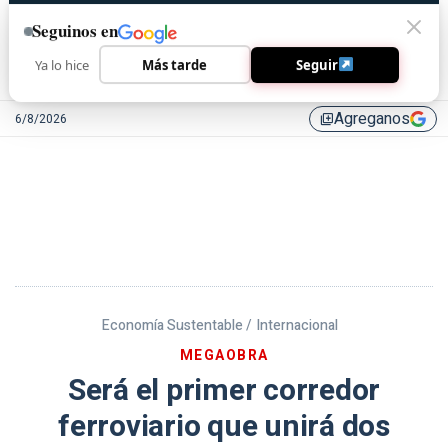
Seguinos en
Ya lo hice
Más tarde
Seguir
Agreganos
6/8/2026
library_add
Economía Sustentable /
Internacional
MEGAOBRA
Será el primer corredor
ferroviario que unirá dos