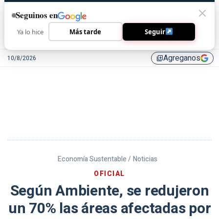
Seguinos en
Ya lo hice
Más tarde
Seguir
Agreganos
10/8/2026
library_add
Economía Sustentable /
Noticias
OFICIAL
Según Ambiente, se redujeron
un 70% las áreas afectadas por