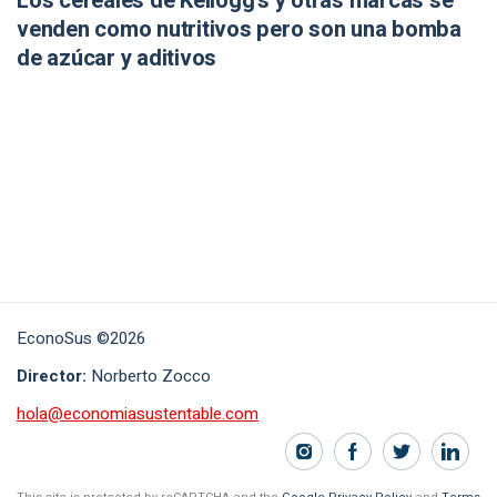
Los cereales de Kellogg’s y otras marcas se
venden como nutritivos pero son una bomba
de azúcar y aditivos
EconoSus ©2026
Director:
Norberto Zocco
hola@economiasustentable.com