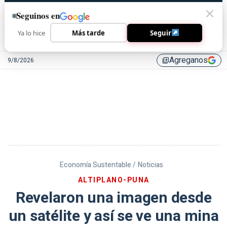
Seguinos en
Ya lo hice
Más tarde
Seguir
Agreganos
9/8/2026
library_add
Economía Sustentable /
Noticias
ALTIPLANO-PUNA
Revelaron una imagen desde
un satélite y así se ve una mina