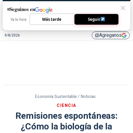
Seguinos en
Ya lo hice
Más tarde
Seguir
Agreganos
9/8/2026
library_add
Economía Sustentable /
Noticias
CIENCIA
Remisiones espontáneas:
¿Cómo la biología de la