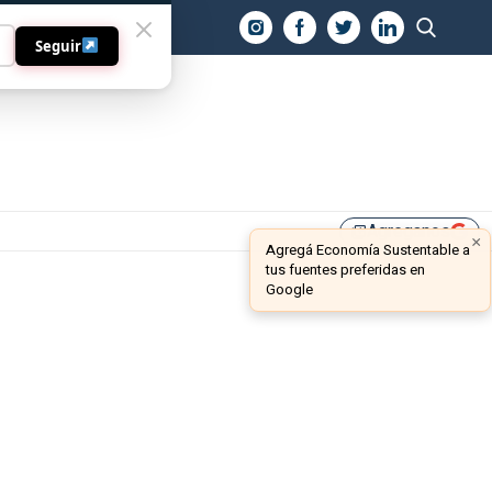
O
Seguir
Agreganos
library_add
×
Agregá Economía Sustentable a
tus fuentes preferidas en
Google