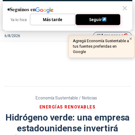
Seguinos en
Ya lo hice
Más tarde
Seguir
Agreganos
6/8/2026
library_add
Economía Sustentable /
Noticias
ENERGÍAS RENOVABLES
Hidrógeno verde: una empresa
estadounidense invertirá