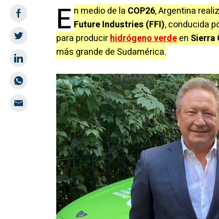
E
n medio de la
COP26
, Argentina real
Future Industries (FFI)
, conducida p
para producir
hidrógeno verde
en
Sierra
más grande de Sudamérica.