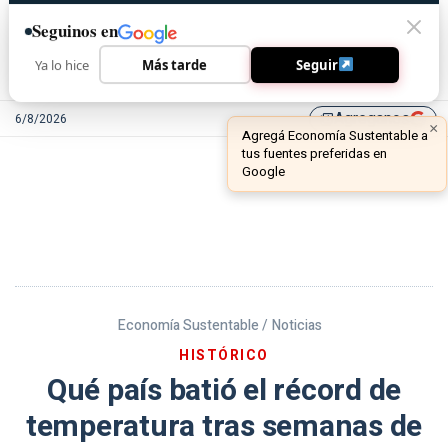
Seguinos en
Ya lo hice
Más tarde
Seguir
Agreganos
6/8/2026
library_add
Economía Sustentable /
Noticias
HISTÓRICO
Qué país batió el récord de
temperatura tras semanas de