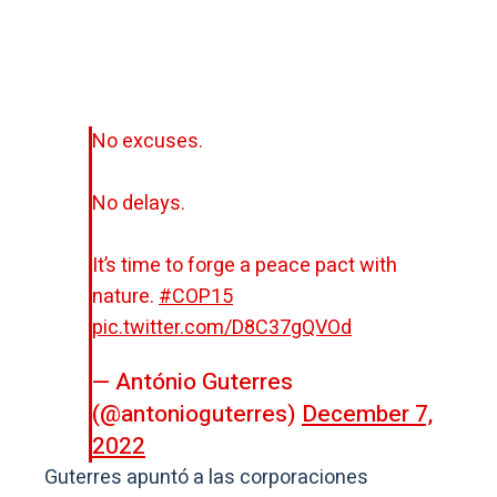
No excuses.
No delays.
It’s time to forge a peace pact with
nature.
#COP15
pic.twitter.com/D8C37gQVOd
— António Guterres
(@antonioguterres)
December 7,
2022
Guterres apuntó a las corporaciones