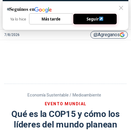
Seguinos en
Ya lo hice
Más tarde
Seguir
Agreganos
7/8/2026
library_add
Economía Sustentable /
Medioambiente
EVENTO MUNDIAL
Qué es la COP15 y cómo los
líderes del mundo planean