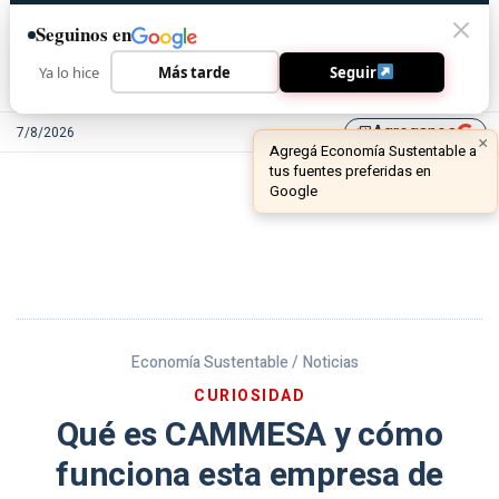
Seguinos en
Ya lo hice
Más tarde
Seguir
Agreganos
7/8/2026
library_add
Economía Sustentable /
Noticias
CURIOSIDAD
Qué es CAMMESA y cómo
funciona esta empresa de