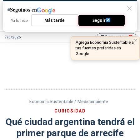
Seguinos en
Ya lo hice
Más tarde
Seguir
Agreganos
7/8/2026
library_add
Economía Sustentable /
Medioambiente
CURIOSIDAD
Qué ciudad argentina tendrá el
primer parque de arrecife