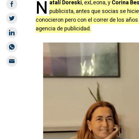
N
atalí Doreski
, exLeona, y
Corina Be
publicista, antes que socias se hici
conocieron pero con el correr de los años 
agencia de publicidad.