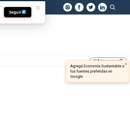
O
Seguir
Agreganos
library_add
×
Agregá Economía Sustentable a
tus fuentes preferidas en
Google