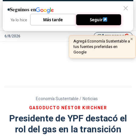
Seguinos en
Ya lo hice
Más tarde
Seguir
Agreganos
6/8/2026
library_add
Economía Sustentable /
Noticias
GASODUCTO NÉSTOR KIRCHNER
Presidente de YPF destacó el
rol del gas en la transición