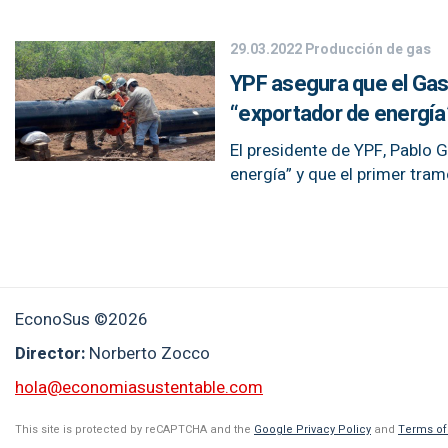
29.03.2022
Producción de gas
YPF asegura que el Gaso
“exportador de energía
El presidente de YPF, Pablo 
energía” y que el primer tra
EconoSus ©2026
Director:
Norberto Zocco
hola@economiasustentable.com
This site is protected by reCAPTCHA and the
Google Privacy Policy
and
Terms of