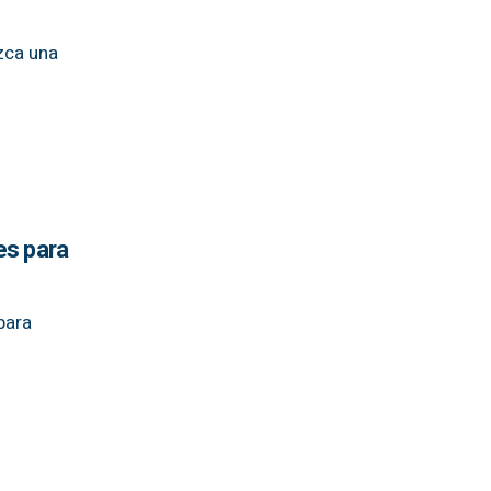
ezca una
es para
para