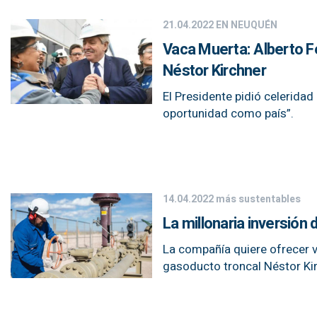
21.04.2022
EN NEUQUÉN
Vaca Muerta: Alberto F
Néstor Kirchner
El Presidente pidió celerida
oportunidad como país”.
14.04.2022
más sustentables
La millonaria inversión
La compañía quiere ofrecer 
gasoducto troncal Néstor Kir