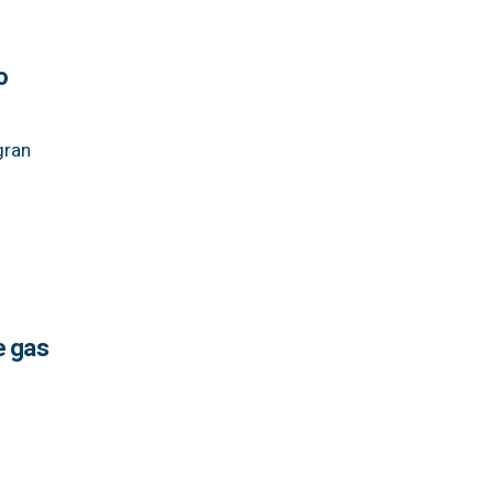
o
gran
e gas