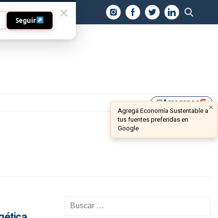
O
Seguir
Agreganos
library_add
×
Agregá Economía Sustentable a
tus fuentes preferidas en
Google
rgética