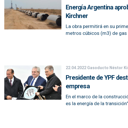
Energía Argentina aprob
Kirchner
La obra permitirá en su prim
metros cúbicos (m3) de gas 
22.04.2022
Gasoducto Néstor Ki
Presidente de YPF destac
empresa
En el marco de la construcci
es la energía de la transició