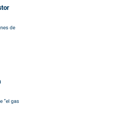
stor
ones de
a
e “el gas