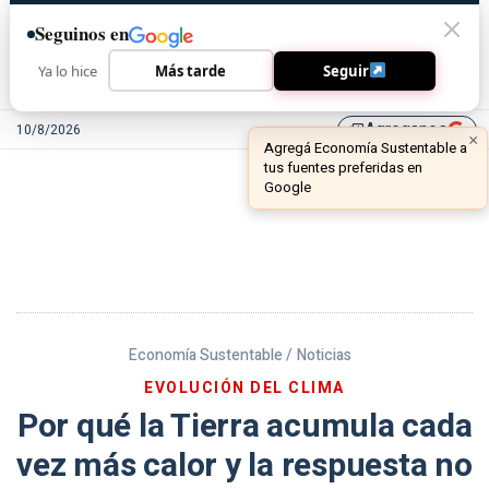
Seguinos en
Ya lo hice
Más tarde
Seguir
Agreganos
10/8/2026
library_add
Economía Sustentable /
Noticias
EVOLUCIÓN DEL CLIMA
Por qué la Tierra acumula cada
vez más calor y la respuesta no