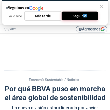
Seguinos en
Ya lo hice
Más tarde
Seguir
Agreganos
6/8/2026
library_add
Economía Sustentable /
Noticias
Por qué BBVA puso en marcha
el área global de sostenibilidad
La nueva división estará liderada por Javier