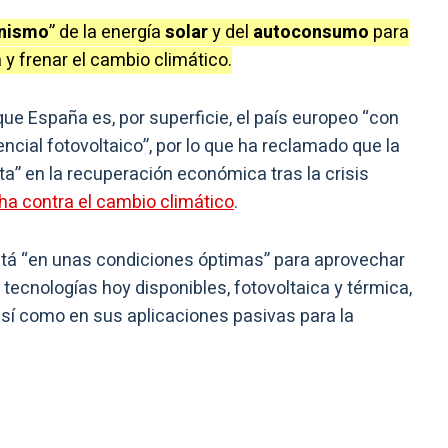
nismo
” de la energía
solar
y del
autoconsumo
para
y frenar el cambio climático.
 España es, por superficie, el país europeo “con
ncial fotovoltaico”, por lo que ha reclamado que la
ta” en la recuperación económica tras la crisis
ha contra el cambio climático
.
tá “en unas condiciones óptimas” para aprovechar
 tecnologías hoy disponibles, fotovoltaica y térmica,
así como en sus aplicaciones pasivas para la