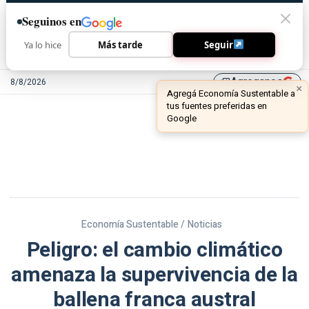
Seguinos en
Ya lo hice
Más tarde
Seguir
Agreganos
8/8/2026
library_add
Economía Sustentable /
Noticias
Peligro: el cambio climático
amenaza la supervivencia de la
ballena franca austral