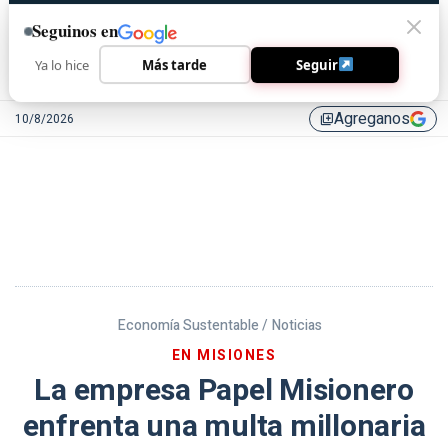
Seguinos en
Ya lo hice
Más tarde
Seguir
Agreganos
10/8/2026
library_add
Economía Sustentable /
Noticias
EN MISIONES
La empresa Papel Misionero
enfrenta una multa millonaria