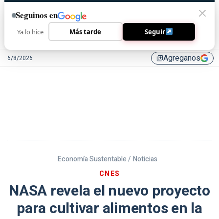
Seguinos en
Ya lo hice
Más tarde
Seguir
Agreganos
6/8/2026
library_add
Economía Sustentable /
Noticias
CNES
NASA revela el nuevo proyecto
para cultivar alimentos en la