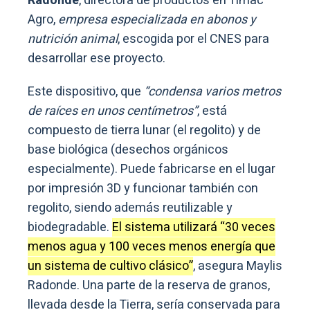
Radonde
, directora de productos en Timac
Agro,
empresa especializada en abonos y
nutrición animal
, escogida por el CNES para
desarrollar ese proyecto.
Este dispositivo, que
“condensa varios metros
de raíces en unos centímetros”
, está
compuesto de tierra lunar (el regolito) y de
base biológica (desechos orgánicos
especialmente). Puede fabricarse en el lugar
por impresión 3D y funcionar también con
regolito, siendo además reutilizable y
biodegradable.
El sistema utilizará “30 veces
menos agua y 100 veces menos energía que
un sistema de cultivo clásico”
, asegura Maylis
Radonde. Una parte de la reserva de granos,
llevada desde la Tierra, sería conservada para