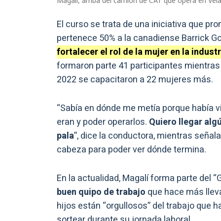
Magalí, arriba del camión de CAT que opera en Velad
El curso se trata de una iniciativa que 
pertenece 50% a la canadiense Barrick G
fortalecer el rol de la mujer en la indust
formaron parte 41 participantes mientras 
2022 se capacitaron a 22 mujeres más.
“Sabía en dónde me metía porque había v
eran y poder operarlos.
Quiero llegar alg
pala
”, dice la conductora, mientras señala
cabeza para poder ver dónde termina.
En la actualidad, Magalí forma parte del 
buen quipo de trabajo
que hace más lleva
hijos están “orgullosos” del trabajo que 
sortear durante su jornada laboral.