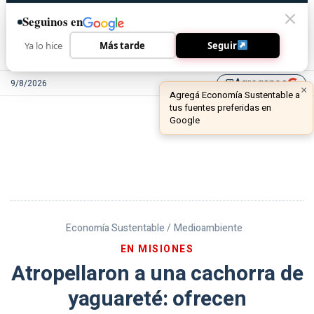
Seguinos en
Ya lo hice
Más tarde
Seguir
Agreganos
9/8/2026
library_add
Economía Sustentable /
Medioambiente
EN MISIONES
Atropellaron a una cachorra de
yaguareté: ofrecen