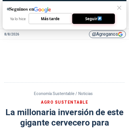
Seguinos en
Ya lo hice
Más tarde
Seguir
Agreganos
8/8/2026
library_add
Economía Sustentable /
Noticias
AGRO SUSTENTABLE
La millonaria inversión de este
gigante cervecero para