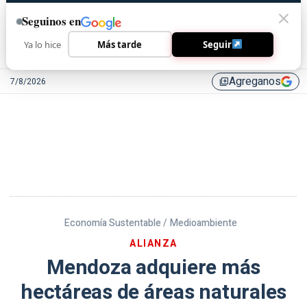
Seguinos en
Ya lo hice
Más tarde
Seguir
Agreganos
7/8/2026
library_add
Economía Sustentable /
Medioambiente
ALIANZA
Mendoza adquiere más
hectáreas de áreas naturales