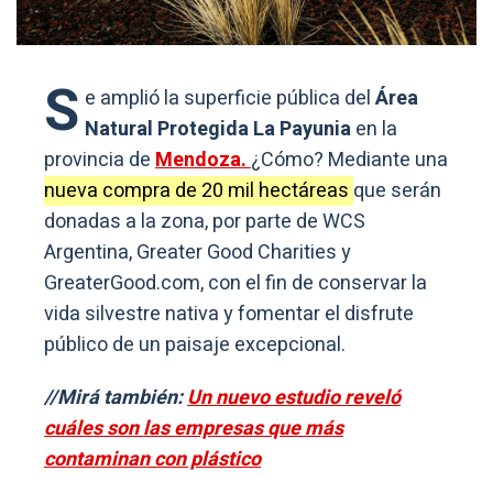
S
e amplió la superficie pública del
Área
Natural Protegida La Payunia
en la
provincia de
Mendoza.
¿Cómo? Mediante una
nueva compra de 20 mil hectáreas
que serán
donadas a la zona, por parte de WCS
Argentina, Greater Good Charities y
GreaterGood.com, con el fin de conservar la
vida silvestre nativa y fomentar el disfrute
público de un paisaje excepcional.
//Mirá también:
Un nuevo estudio reveló
cuáles son las empresas que más
contaminan con plástico