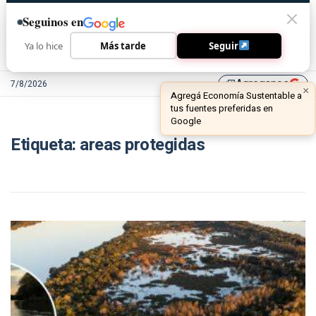
Seguinos en
Ya lo hice
Más tarde
Seguir
Agreganos
7/8/2026
library_add
×
Agregá Economía Sustentable a
tus fuentes preferidas en
Google
Etiqueta:
areas protegidas