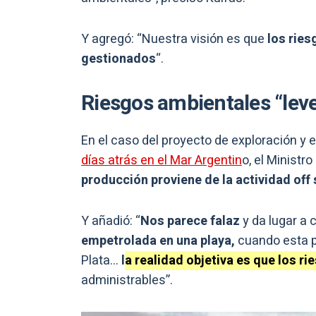
Y agregó: “Nuestra visión es que
los ries
gestionados
“.
Riesgos ambientales “leve
En el caso del proyecto de exploración y 
días atrás en el Mar Argentin
o, el Ministr
producción proviene de la actividad off 
Y añadió: “
Nos parece falaz
y da lugar a 
empetrolada en una playa,
cuando esta p
Plata…
l
a
realidad objetiva es que los r
administrables”.