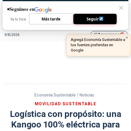
Seguinos en
Ya lo hice
Más tarde
Seguir
Agreganos
9/8/2026
library_add
Economía Sustentable /
Noticias
MOVILIDAD SUSTENTABLE
Logística con propósito: una
Kangoo 100% eléctrica para