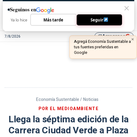
Seguinos en
Ya lo hice
Más tarde
Seguir
Agreganos
7/8/2026
library_add
Economía Sustentable /
Noticias
POR EL MEDIOAMBIENTE
Llega la séptima edición de la
Carrera Ciudad Verde a Plaza