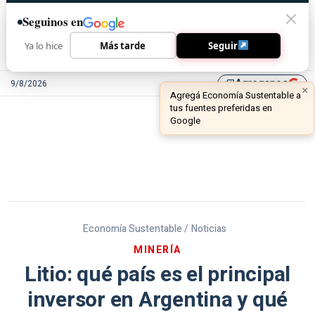
Seguinos en
Ya lo hice
Más tarde
Seguir
Agreganos
9/8/2026
library_add
Economía Sustentable /
Noticias
MINERÍA
Litio: qué país es el principal
inversor en Argentina y qué