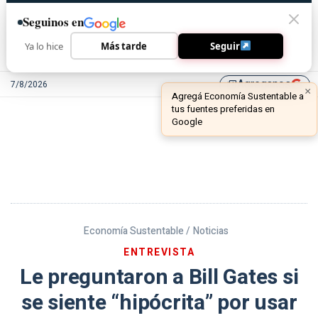
Seguinos en
Ya lo hice
Más tarde
Seguir
Agreganos
7/8/2026
library_add
Economía Sustentable /
Noticias
ENTREVISTA
Le preguntaron a Bill Gates si
se siente “hipócrita” por usar