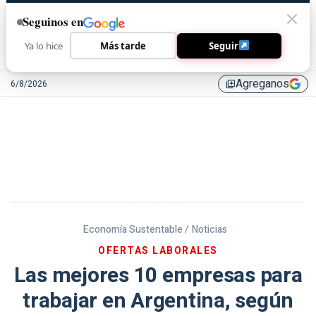
Seguinos en
Ya lo hice
Más tarde
Seguir
Agreganos
6/8/2026
library_add
Economía Sustentable /
Noticias
OFERTAS LABORALES
Las mejores 10 empresas para
trabajar en Argentina, según