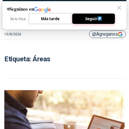
Seguinos en
Ya lo hice
Más tarde
Seguir
Agreganos
10/8/2026
library_add
Etiqueta:
Áreas