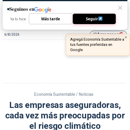
Seguinos en
Ya lo hice
Más tarde
Seguir
Agreganos
6/8/2026
library_add
Economía Sustentable /
Noticias
Las empresas aseguradoras,
cada vez más preocupadas por
el riesgo climático