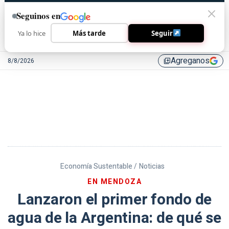
Seguinos en
Ya lo hice
Más tarde
Seguir
Agreganos
8/8/2026
library_add
Economía Sustentable /
Noticias
EN MENDOZA
Lanzaron el primer fondo de
agua de la Argentina: de qué se