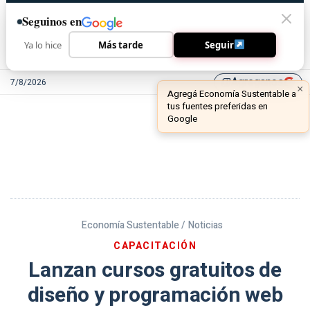
Seguinos en
Ya lo hice
Más tarde
Seguir
Agreganos
7/8/2026
library_add
Economía Sustentable /
Noticias
CAPACITACIÓN
Lanzan cursos gratuitos de
diseño y programación web