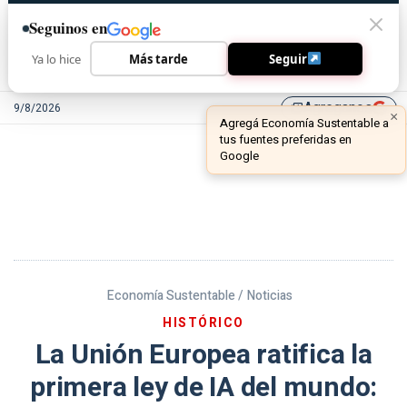
Seguinos en
Ya lo hice
Más tarde
Seguir
Agreganos
9/8/2026
library_add
Economía Sustentable /
Noticias
HISTÓRICO
La Unión Europea ratifica la
primera ley de IA del mundo: