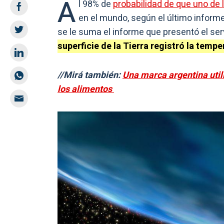
A
l 98% de
probabilidad de que uno de
en el mundo, según el último inform
se le suma el informe que presentó el se
superficie de la Tierra registró la tem
//Mirá también:
Una marca argentina util
los alimentos