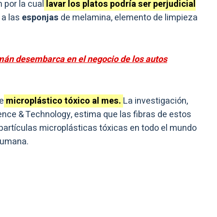
 por la cual
lavar los platos podría ser perjudicial
 a las
esponjas
de melamina, elemento de limpieza
mán desembarca en el negocio de los autos
de
microplástico tóxico al mes.
La investigación,
ence & Technology, estima que las fibras de estos
 partículas microplásticas tóxicas en todo el mundo
 humana.