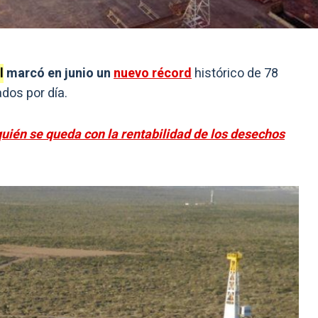
l
marcó en junio un
nuevo récord
histórico de 78
dos por día.
quién se queda con la rentabilidad de los desechos