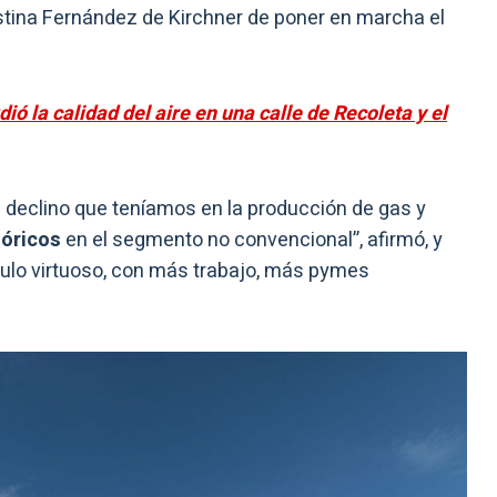
istina Fernández de Kirchner de poner en marcha el
ió la calidad del aire en una calle de Recoleta y el
l declino que teníamos en la producción de gas y
tóricos
en el segmento no convencional”, afirmó, y
culo virtuoso, con más trabajo, más pymes