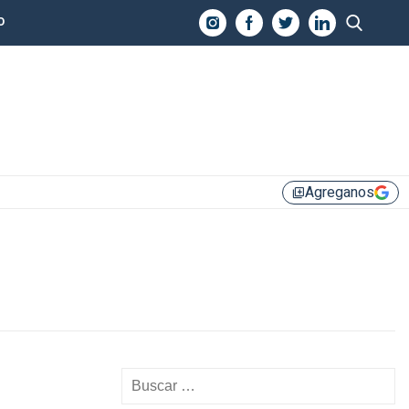
O
Agreganos
library_add