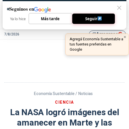
Seguinos en
Ya lo hice
Más tarde
Seguir
Agreganos
7/8/2026
library_add
Economía Sustentable /
Noticias
CIENCIA
La NASA logró imágenes del
amanecer en Marte y las