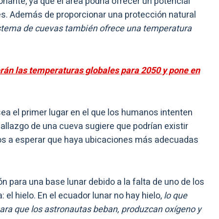
nte, ya que el área podría ofrecer un potencial
res. Además de proporcionar una protección natural
stema de cuevas también ofrece una temperatura
án las temperaturas globales para 2050 y pone en
sea el primer lugar en el que los humanos intenten
hallazgo de una cueva sugiere que podrían existir
íficos a esperar que haya ubicaciones más adecuadas
ión para una base lunar debido a la falta de uno de los
 el hielo. En el ecuador lunar no hay hielo,
lo que
para que los astronautas beban, produzcan oxígeno y