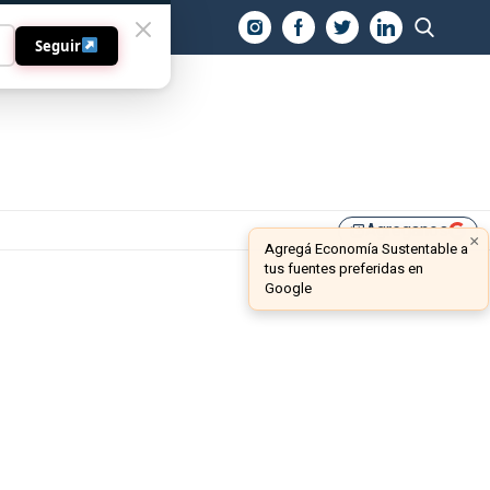
O
Seguir
Agreganos
library_add
×
Agregá Economía Sustentable a
tus fuentes preferidas en
Google