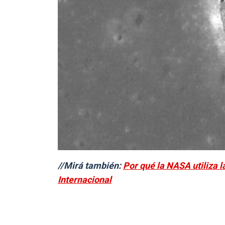
//Mirá también:
Por qué la NASA utiliza l
Internacional