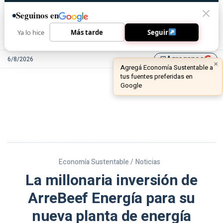
Seguinos en
Ya lo hice
Más tarde
Seguir
Agreganos
6/8/2026
library_add
Economía Sustentable /
Noticias
La millonaria inversión de
ArreBeef Energía para su
nueva planta de energía